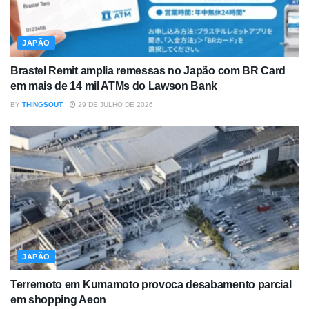
JAPÃO
Brastel Remit amplia remessas no Japão com BR Card
em mais de 14 mil ATMs do Lawson Bank
BY
THINGSOUT
29 DE JULHO DE 2026
JAPÃO
Terremoto em Kumamoto provoca desabamento parcial
em shopping Aeon