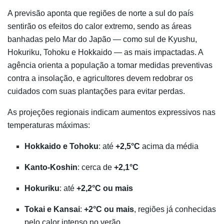
A previsão aponta que regiões de norte a sul do país
sentirão os efeitos do calor extremo, sendo as áreas
banhadas pelo Mar do Japão — como sul de Kyushu,
Hokuriku, Tohoku e Hokkaido — as mais impactadas. A
agência orienta a população a tomar medidas preventivas
contra a insolação, e agricultores devem redobrar os
cuidados com suas plantações para evitar perdas.
As projeções regionais indicam aumentos expressivos nas
temperaturas máximas:
Hokkaido e Tohoku
: até
+2,5°C
acima da média
Kanto-Koshin
: cerca de
+2,1°C
Hokuriku
: até
+2,2°C ou mais
Tokai e Kansai
:
+2°C ou mais
, regiões já conhecidas
pelo calor intenso no verão