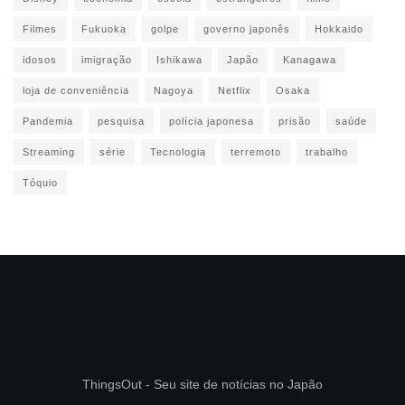
Filmes
Fukuoka
golpe
governo japonês
Hokkaido
idosos
imigração
Ishikawa
Japão
Kanagawa
loja de conveniência
Nagoya
Netflix
Osaka
Pandemia
pesquisa
polícia japonesa
prisão
saúde
Streaming
série
Tecnologia
terremoto
trabalho
Tóquio
ThingsOut - Seu site de notícias no Japão