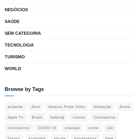
NEGÓCIOS
SAÚDE
SEM CATEGORIA
TECNOLOGIA
TURISMO
WORLD
Browse by Tags
acidente
Aichi
Amazon Prime Video
Animação
Anime
Apple Tv
Brasil
bullying
cinema
Coronavirus
coronavírus
COVID-19
crianças
crime
cão
Disney
economia
escola
estrangeiros
filme