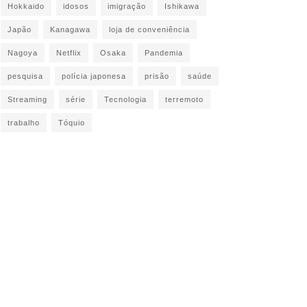
Hokkaido
idosos
imigração
Ishikawa
Japão
Kanagawa
loja de conveniência
Nagoya
Netflix
Osaka
Pandemia
pesquisa
polícia japonesa
prisão
saúde
Streaming
série
Tecnologia
terremoto
trabalho
Tóquio