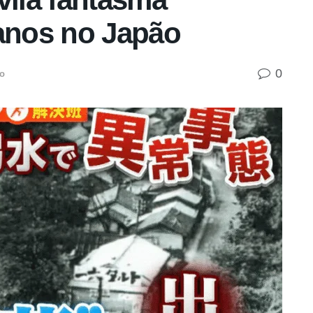
 anos no Japão
0
o