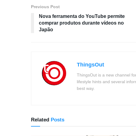
Previous Post
Nova ferramenta do YouTube permite
comprar produtos durante vídeos no
Japão
ThingsOut
ThingsOut is a new channel for
lifestyle hints and several info
best way.
Related
Posts