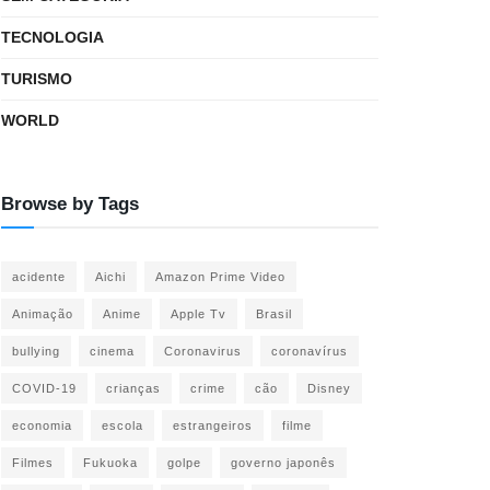
TECNOLOGIA
TURISMO
WORLD
Browse by Tags
acidente
Aichi
Amazon Prime Video
Animação
Anime
Apple Tv
Brasil
bullying
cinema
Coronavirus
coronavírus
COVID-19
crianças
crime
cão
Disney
economia
escola
estrangeiros
filme
Filmes
Fukuoka
golpe
governo japonês