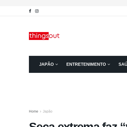
JAPÃO
ENTRETENIMENTO
SA
Home
Japão
Seca extrema faz “