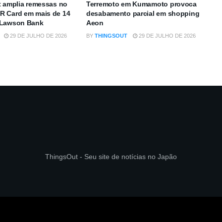
t amplia remessas no
Terremoto em Kumamoto provoca
R Card em mais de 14
desabamento parcial em shopping
 Lawson Bank
Aeon
29 DE JULHO DE 2026
BY
THINGSOUT
29 DE JULHO DE 2026
ThingsOut - Seu site de notícias no Japão