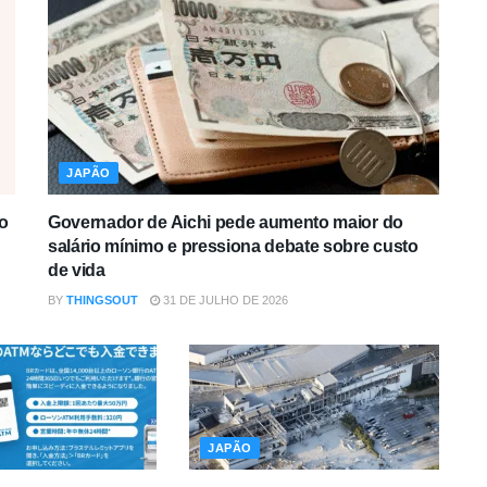
JAPÃO
o
Governador de Aichi pede aumento maior do
salário mínimo e pressiona debate sobre custo
de vida
BY
THINGSOUT
31 DE JULHO DE 2026
JAPÃO