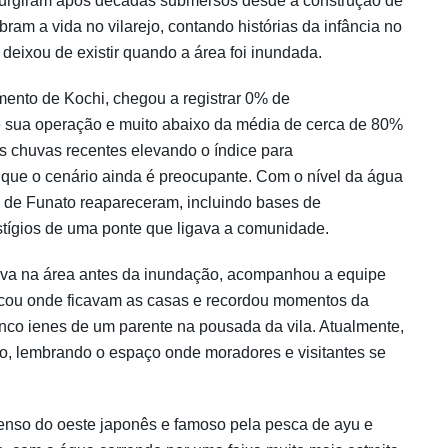
 surgiram após décadas submersos desde a construção de
am a vida no vilarejo, contando histórias da infância no
 deixou de existir quando a área foi inundada.
ento de Kochi, chegou a registrar 0% de
e sua operação e muito abaixo da média de cerca de 80%
 chuvas recentes elevando o índice para
que o cenário ainda é preocupante. Com o nível da água
to de Funato reapareceram, incluindo bases de
stígios de uma ponte que ligava a comunidade.
rava na área antes da inundação, acompanhou a equipe
dicou onde ficavam as casas e recordou momentos da
co ienes de um parente na pousada da vila. Atualmente,
po, lembrando o espaço onde moradores e visitantes se
enso do oeste japonês e famoso pela pesca de ayu e