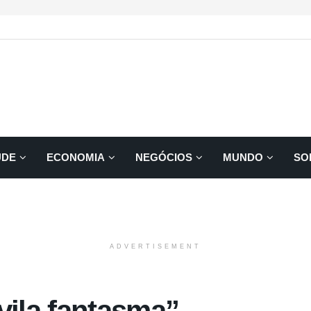
ÚDE
ECONOMIA
NEGÓCIOS
MUNDO
SO
ADVERTISEMENT
vila fantasma”