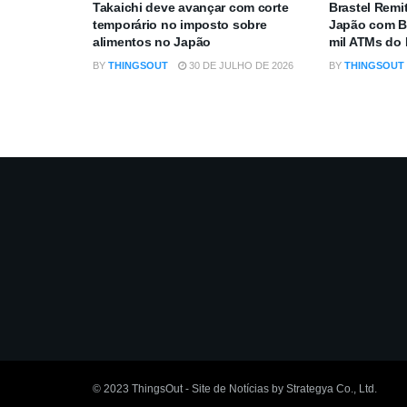
Takaichi deve avançar com corte
Brastel Remi
temporário no imposto sobre
Japão com B
alimentos no Japão
mil ATMs do
BY
THINGSOUT
30 DE JULHO DE 2026
BY
THINGSOUT
© 2023
ThingsOut
- Site de Notícias by
Strategya Co., Ltd
.