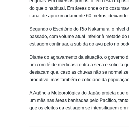
enguias. Em diversos pontos, o leito está expost
do que o habitual. Em áreas onde o rio costumav
canal de aproximadamente 60 metros, deixando p
Segundo o Escritório do Rio Nakamura, o nível 
passado, com volume atual inferior à metade do 
estiagem continuar, a subida do ayu pelo rio p
Diante do agravamento da situação, o governo da
um comitê de medidas contra a seca e solicita 
destacam que, caso as chuvas não se normalizem
produtivo, mas também o cotidiano da população
A Agência Meteorológica do Japão projeta que o 
um mês nas áreas banhadas pelo Pacífico, tanto 
que os efeitos da estiagem se intensifiquem em n