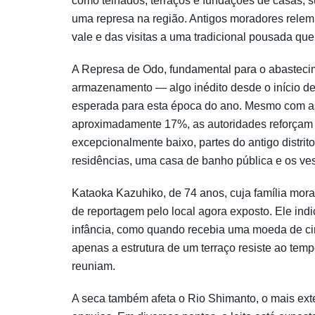
como telhados, terraços e fundações de casas,
uma represa na região. Antigos moradores relembr
vale e das visitas a uma tradicional pousada que
A Represa de Odo, fundamental para o abastecim
armazenamento — algo inédito desde o início d
esperada para esta época do ano. Mesmo com as
aproximadamente 17%, as autoridades reforçam 
excepcionalmente baixo, partes do antigo distri
residências, uma casa de banho pública e os ve
Kataoka Kazuhiko, de 74 anos, cuja família mo
de reportagem pelo local agora exposto. Ele in
infância, como quando recebia uma moeda de cin
apenas a estrutura de um terraço resiste ao tem
reuniam.
A seca também afeta o Rio Shimanto, o mais ext