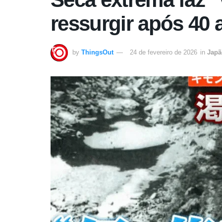
ressurgir após 40
by
ThingsOut
24 de fevereiro de 2026
in
Japã