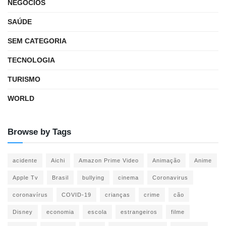
NEGÓCIOS
SAÚDE
SEM CATEGORIA
TECNOLOGIA
TURISMO
WORLD
Browse by Tags
acidente
Aichi
Amazon Prime Video
Animação
Anime
Apple Tv
Brasil
bullying
cinema
Coronavirus
coronavírus
COVID-19
crianças
crime
cão
Disney
economia
escola
estrangeiros
filme