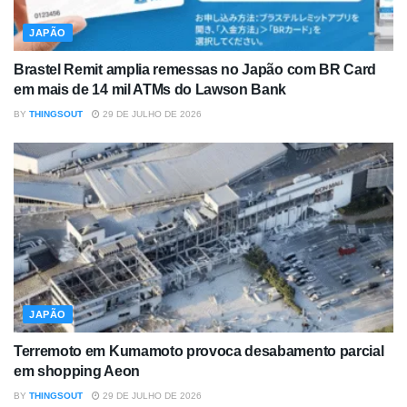
JAPÃO
Brastel Remit amplia remessas no Japão com BR Card
em mais de 14 mil ATMs do Lawson Bank
BY
THINGSOUT
29 DE JULHO DE 2026
JAPÃO
Terremoto em Kumamoto provoca desabamento parcial
em shopping Aeon
BY
THINGSOUT
29 DE JULHO DE 2026