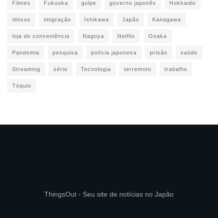
Filmes
Fukuoka
golpe
governo japonês
Hokkaido
idosos
imigração
Ishikawa
Japão
Kanagawa
loja de conveniência
Nagoya
Netflix
Osaka
Pandemia
pesquisa
polícia japonesa
prisão
saúde
Streaming
série
Tecnologia
terremoto
trabalho
Tóquio
ThingsOut - Seu site de notícias no Japão