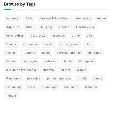
Browse by Tags
acidente
Aichi
Amazon Prime Video
Animação
Anime
Apple Tv
Brasil
bullying
cinema
Coronavirus
coronavírus
COVID-19
crianças
crime
cão
Disney
economia
escola
estrangeiros
filme
Filmes
Fukuoka
golpe
governo japonês
Hokkaido
idosos
imigração
Ishikawa
Japão
Kanagawa
loja de conveniência
Nagoya
Netflix
Osaka
Pandemia
pesquisa
polícia japonesa
prisão
saúde
Streaming
série
Tecnologia
terremoto
trabalho
Tóquio