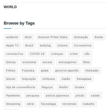
WORLD
Browse by Tags
acidente
Aichi
Amazon Prime Video
Animação
Anime
Apple Tv
Brasil
bullying
cinema
Coronavirus
coronavírus
COVID-19
crianças
crime
cão
Disney
economia
escola
estrangeiros
filme
Filmes
Fukuoka
golpe
governo japonês
Hokkaido
idosos
imigração
Ishikawa
Japão
Kanagawa
loja de conveniência
Nagoya
Netflix
Osaka
Pandemia
pesquisa
polícia japonesa
prisão
saúde
Streaming
série
Tecnologia
terremoto
trabalho