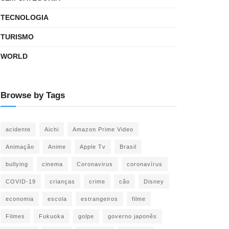
TECNOLOGIA
TURISMO
WORLD
Browse by Tags
acidente
Aichi
Amazon Prime Video
Animação
Anime
Apple Tv
Brasil
bullying
cinema
Coronavirus
coronavírus
COVID-19
crianças
crime
cão
Disney
economia
escola
estrangeiros
filme
Filmes
Fukuoka
golpe
governo japonês