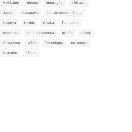
Hokkaido
idosos
imigração
Ishikawa
Japão
Kanagawa
loja de conveniência
Nagoya
Netflix
Osaka
Pandemia
pesquisa
polícia japonesa
prisão
saúde
Streaming
série
Tecnologia
terremoto
trabalho
Tóquio