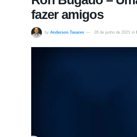
fazer amigos
by
Anderson Tavares
28 de junho de 2023
in