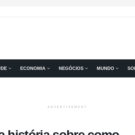
ÚDE
ECONOMIA
NEGÓCIOS
MUNDO
SO
ADVERTISEMENT
 história sobre como