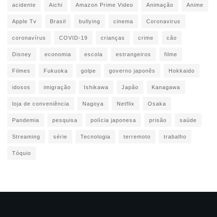
acidente
Aichi
Amazon Prime Video
Animação
Anime
Apple Tv
Brasil
bullying
cinema
Coronavirus
coronavírus
COVID-19
crianças
crime
cão
Disney
economia
escola
estrangeiros
filme
Filmes
Fukuoka
golpe
governo japonês
Hokkaido
idosos
imigração
Ishikawa
Japão
Kanagawa
loja de conveniência
Nagoya
Netflix
Osaka
Pandemia
pesquisa
polícia japonesa
prisão
saúde
Streaming
série
Tecnologia
terremoto
trabalho
Tóquio