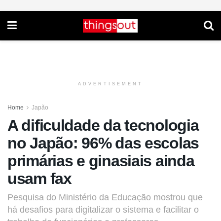
ADVERTISEMENT
Home
Japão
A dificuldade da tecnologia
no Japão: 96% das escolas
primárias e ginasiais ainda
usam fax
Pesquisa do Ministério da Educação mostrou que
há desafios para digitalizar o sistema e facilitar o