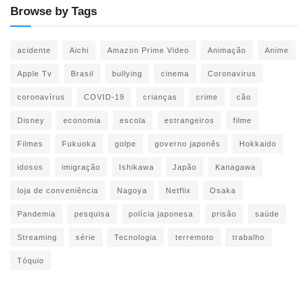
Browse by Tags
acidente
Aichi
Amazon Prime Video
Animação
Anime
Apple Tv
Brasil
bullying
cinema
Coronavirus
coronavírus
COVID-19
crianças
crime
cão
Disney
economia
escola
estrangeiros
filme
Filmes
Fukuoka
golpe
governo japonês
Hokkaido
idosos
imigração
Ishikawa
Japão
Kanagawa
loja de conveniência
Nagoya
Netflix
Osaka
Pandemia
pesquisa
polícia japonesa
prisão
saúde
Streaming
série
Tecnologia
terremoto
trabalho
Tóquio