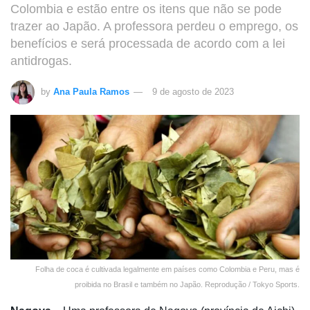
Colombia e estão entre os itens que não se pode
trazer ao Japão. A professora perdeu o emprego, os
benefícios e será processada de acordo com a lei
antidrogas.
by
Ana Paula Ramos
9 de agosto de 2023
Folha de coca é cultivada legalmente em países como Colombia e Peru, mas é
proibida no Brasil e também no Japão. Reprodução / Tokyo Sports.