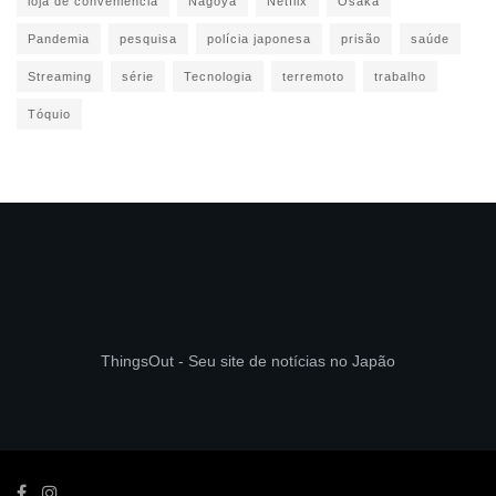
loja de conveniência
Nagoya
Netflix
Osaka
Pandemia
pesquisa
polícia japonesa
prisão
saúde
Streaming
série
Tecnologia
terremoto
trabalho
Tóquio
ThingsOut - Seu site de notícias no Japão