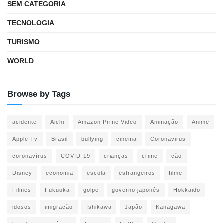
SEM CATEGORIA
TECNOLOGIA
TURISMO
WORLD
Browse by Tags
acidente
Aichi
Amazon Prime Video
Animação
Anime
Apple Tv
Brasil
bullying
cinema
Coronavirus
coronavírus
COVID-19
crianças
crime
cão
Disney
economia
escola
estrangeiros
filme
Filmes
Fukuoka
golpe
governo japonês
Hokkaido
idosos
imigração
Ishikawa
Japão
Kanagawa