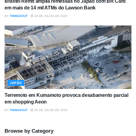
Brastel Remit amplia remessas no Japão com BR Card
em mais de 14 mil ATMs do Lawson Bank
BY
THINGSOUT
29 DE JULHO DE 2026
JAPÃO
Terremoto em Kumamoto provoca desabamento parcial
em shopping Aeon
BY
THINGSOUT
29 DE JULHO DE 2026
Browse by Category