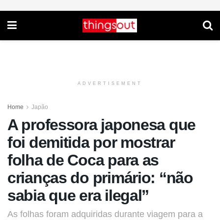
ADVERTISEMENT
Home
Japão
A professora japonesa que
foi demitida por mostrar
folha de Coca para as
crianças do primário: “não
sabia que era ilegal”
As folhas foram adquiridas durante viagem para a