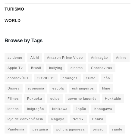
TURISMO
WORLD
Browse by Tags
acidente
Aichi
Amazon Prime Video
Animação
Anime
Apple Tv
Brasil
bullying
cinema
Coronavirus
coronavírus
COVID-19
crianças
crime
cão
Disney
economia
escola
estrangeiros
filme
Filmes
Fukuoka
golpe
governo japonês
Hokkaido
idosos
imigração
Ishikawa
Japão
Kanagawa
loja de conveniência
Nagoya
Netflix
Osaka
Pandemia
pesquisa
polícia japonesa
prisão
saúde