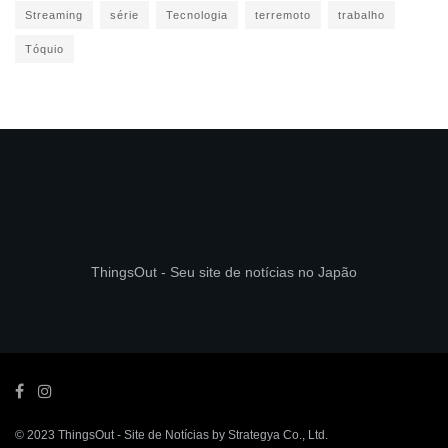
Streaming
série
Tecnologia
terremoto
trabalho
Tóquio
ThingsOut - Seu site de notícias no Japão
© 2023
ThingsOut
- Site de Notícias by
Strategya Co., Ltd
.