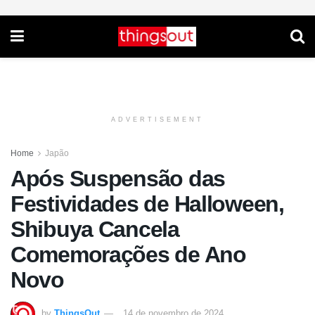
ADVERTISEMENT
Home
Japão
Após Suspensão das
Festividades de Halloween,
Shibuya Cancela
Comemorações de Ano
Novo
by
ThingsOut
14 de novembro de 2024