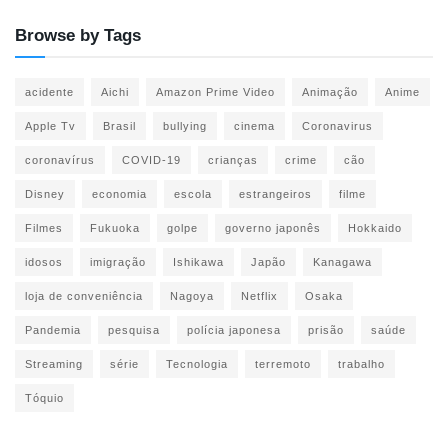
Browse by Tags
acidente
Aichi
Amazon Prime Video
Animação
Anime
Apple Tv
Brasil
bullying
cinema
Coronavirus
coronavírus
COVID-19
crianças
crime
cão
Disney
economia
escola
estrangeiros
filme
Filmes
Fukuoka
golpe
governo japonês
Hokkaido
idosos
imigração
Ishikawa
Japão
Kanagawa
loja de conveniência
Nagoya
Netflix
Osaka
Pandemia
pesquisa
polícia japonesa
prisão
saúde
Streaming
série
Tecnologia
terremoto
trabalho
Tóquio