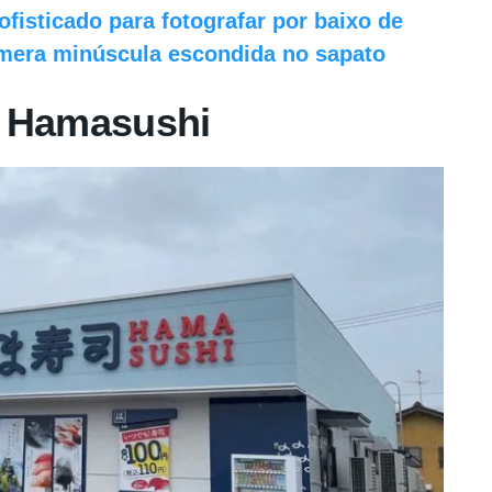
isticado para fotografar por baixo de
mera minúscula escondida no sapato
e Hamasushi