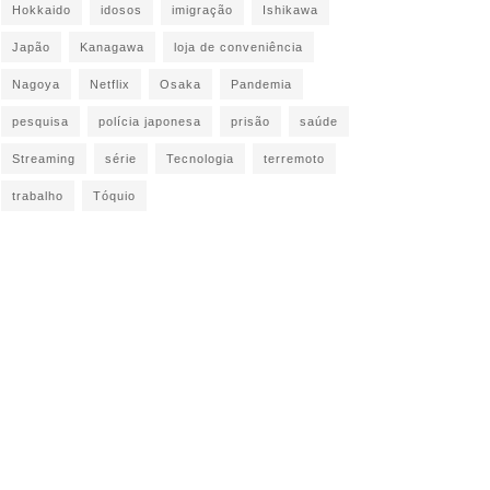
Hokkaido
idosos
imigração
Ishikawa
Japão
Kanagawa
loja de conveniência
Nagoya
Netflix
Osaka
Pandemia
pesquisa
polícia japonesa
prisão
saúde
Streaming
série
Tecnologia
terremoto
trabalho
Tóquio