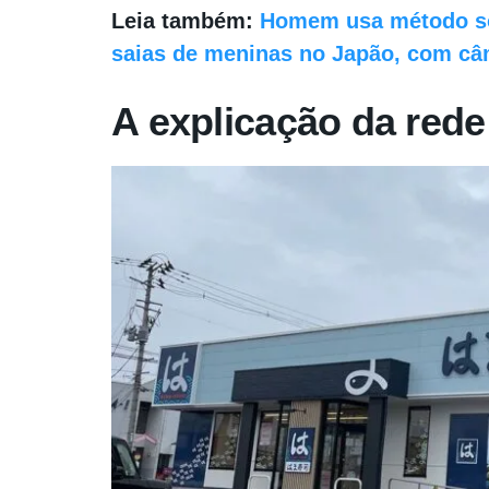
Leia também:
Homem usa método sof
saias de meninas no Japão, com câ
A explicação da red