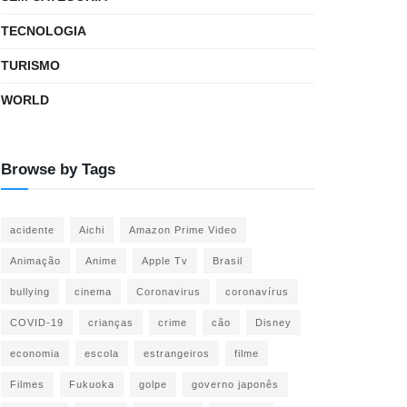
TECNOLOGIA
TURISMO
WORLD
Browse by Tags
acidente
Aichi
Amazon Prime Video
Animação
Anime
Apple Tv
Brasil
bullying
cinema
Coronavirus
coronavírus
COVID-19
crianças
crime
cão
Disney
economia
escola
estrangeiros
filme
Filmes
Fukuoka
golpe
governo japonês