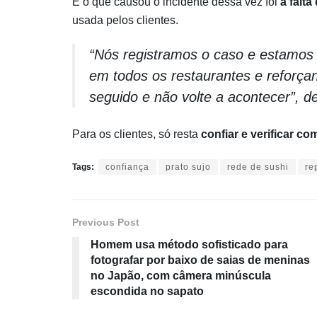
E o que causou o incidente dessa vez foi
a falta
usada pelos clientes.
“Nós registramos o caso e estamos 
em todos os restaurantes e reforça
seguido e não volte a acontecer”, d
Para os clientes, só resta
confiar e verificar c
Tags:
confiança
prato sujo
rede de sushi
re
Previous Post
Homem usa método sofisticado para
fotografar por baixo de saias de meninas
no Japão, com câmera minúscula
escondida no sapato