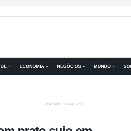
ÚDE
ECONOMIA
NEGÓCIOS
MUNDO
SO
ADVERTISEMENT
com prato sujo em