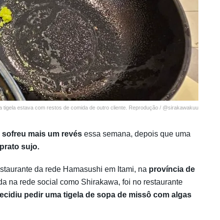
 tigela estava com restos de comida de outro cliente. Reprodução / @sirakawakuu
sofreu mais um revés
essa semana, depois que uma
prato sujo.
restaurante da rede Hamasushi em Itami, na
província de
ada na rede social como Shirakawa, foi no restaurante
ecidiu pedir uma tigela de sopa de missô com algas