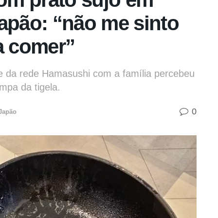
Japão: “não me sinto
a comer”
e da rede Hamasushi com a família percebeu
mpa da tigela.
0
Japão