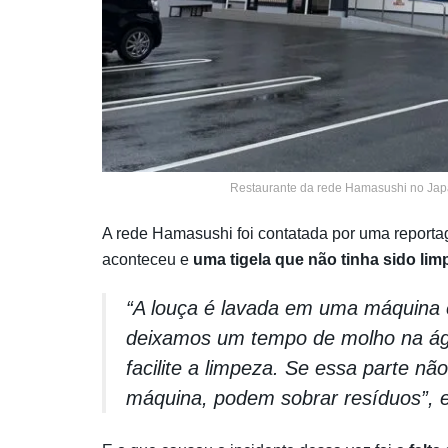
Restaurante da rede Hamasushi no Jap
A rede Hamasushi foi contatada por uma reportag
aconteceu e
uma tigela que não tinha sido li
“A louça é lavada em uma máquina 
deixamos um tempo de molho na ág
facilite a limpeza. Se essa parte nã
máquina, podem sobrar resíduos”, e