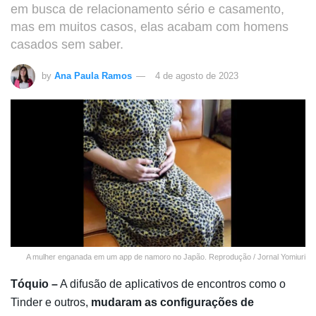
em busca de relacionamento sério e casamento,
mas em muitos casos, elas acabam com homens
casados sem saber.
by
Ana Paula Ramos
4 de agosto de 2023
A mulher enganada em um app de namoro no Japão. Reprodução / Jornal Yomiuri
Tóquio –
A difusão de aplicativos de encontros como o
Tinder e outros,
mudaram as configurações de