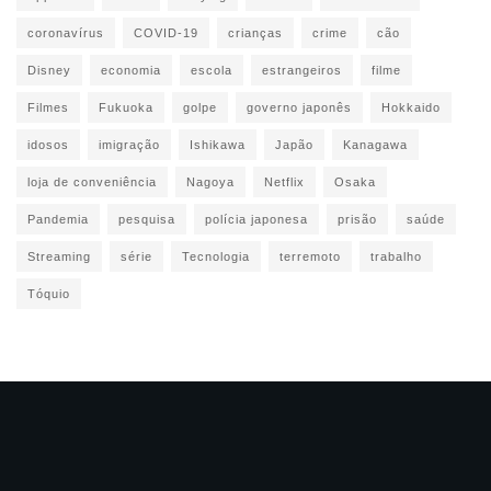
coronavírus
COVID-19
crianças
crime
cão
Disney
economia
escola
estrangeiros
filme
Filmes
Fukuoka
golpe
governo japonês
Hokkaido
idosos
imigração
Ishikawa
Japão
Kanagawa
loja de conveniência
Nagoya
Netflix
Osaka
Pandemia
pesquisa
polícia japonesa
prisão
saúde
Streaming
série
Tecnologia
terremoto
trabalho
Tóquio