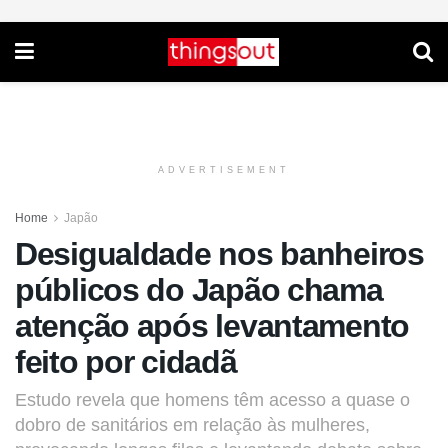
ADVERTISEMENT
Home
Japão
Desigualdade nos banheiros
públicos do Japão chama
atenção após levantamento
feito por cidadã
Estudo revela que homens têm acesso a quase o
dobro de sanitários em relação às mulheres,