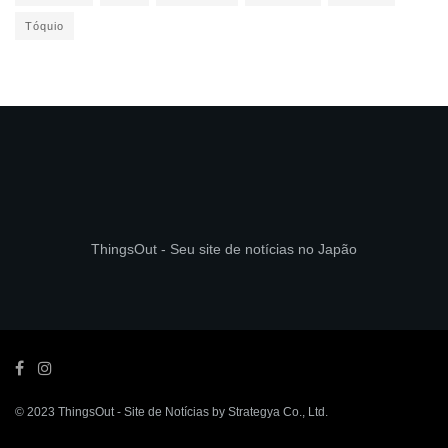
Tóquio
ThingsOut - Seu site de notícias no Japão
© 2023
ThingsOut
- Site de Notícias by
Strategya Co., Ltd
.