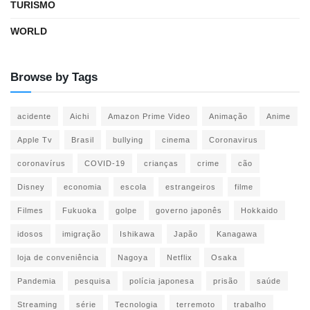
TURISMO
WORLD
Browse by Tags
acidente
Aichi
Amazon Prime Video
Animação
Anime
Apple Tv
Brasil
bullying
cinema
Coronavirus
coronavírus
COVID-19
crianças
crime
cão
Disney
economia
escola
estrangeiros
filme
Filmes
Fukuoka
golpe
governo japonês
Hokkaido
idosos
imigração
Ishikawa
Japão
Kanagawa
loja de conveniência
Nagoya
Netflix
Osaka
Pandemia
pesquisa
polícia japonesa
prisão
saúde
Streaming
série
Tecnologia
terremoto
trabalho