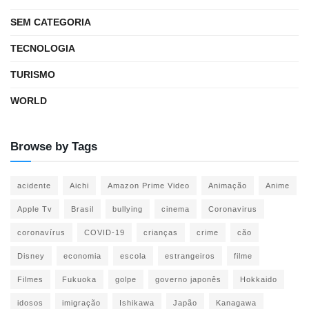
SEM CATEGORIA
TECNOLOGIA
TURISMO
WORLD
Browse by Tags
acidente
Aichi
Amazon Prime Video
Animação
Anime
Apple Tv
Brasil
bullying
cinema
Coronavirus
coronavírus
COVID-19
crianças
crime
cão
Disney
economia
escola
estrangeiros
filme
Filmes
Fukuoka
golpe
governo japonês
Hokkaido
idosos
imigração
Ishikawa
Japão
Kanagawa