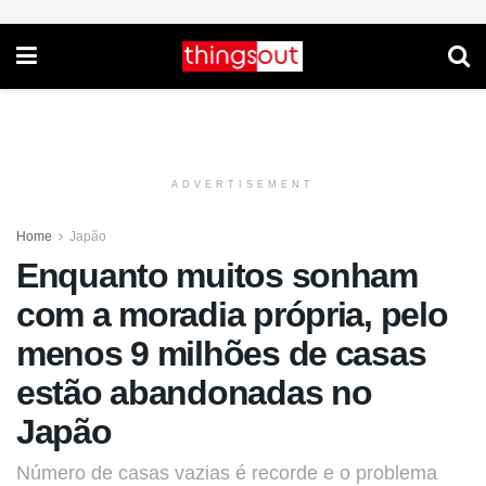
ADVERTISEMENT
Home
Japão
Enquanto muitos sonham
com a moradia própria, pelo
menos 9 milhões de casas
estão abandonadas no
Japão
Número de casas vazias é recorde e o problema