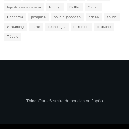
loja de conveniência
Nagoya
Netflix
Osaka
Pandemia
pesquisa
polícia japonesa
prisão
saúde
Streaming
série
Tecnologia
terremoto
trabalho
Tóquio
ThingsOut - Seu site de notícias no Japão