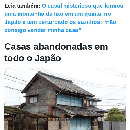
Leia também:
O casal misterioso que formou
uma montanha de lixo em um quintal no
Japão e tem perturbado os vizinhos: “não
consigo vender minha casa”
Casas abandonadas em
todo o Japão