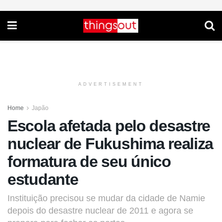
ADVERTISEMENT
Home
Japão
Escola afetada pelo desastre
nuclear de Fukushima realiza
formatura de seu único
estudante
Instituição precisou se mudar da cidade de Namie
depois do desastre nuclear de 2011 e agora se