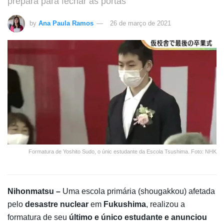
prepara para fechar as portas
by
Ana Paula Ramos
26 de março de 2021
Formatura de Yoshito Sudo, o únic estudante da Escola Tsushima. Foto: NHK
Nihonmatsu –
Uma escola primária (shougakkou) afetada
pelo
desastre nuclear
em
Fukushima
, realizou a
formatura de seu
último e único estudante e anunciou