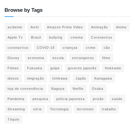
Browse by Tags
acidente
Aichi
Amazon Prime Video
Animação
Anime
Apple Tv
Brasil
bullying
cinema
Coronavirus
coronavírus
COVID-19
crianças
crime
cão
Disney
economia
escola
estrangeiros
filme
Filmes
Fukuoka
golpe
governo japonês
Hokkaido
idosos
imigração
Ishikawa
Japão
Kanagawa
loja de conveniência
Nagoya
Netflix
Osaka
Pandemia
pesquisa
polícia japonesa
prisão
saúde
Streaming
série
Tecnologia
terremoto
trabalho
Tóquio