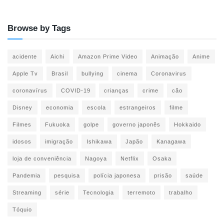
Browse by Tags
acidente
Aichi
Amazon Prime Video
Animação
Anime
Apple Tv
Brasil
bullying
cinema
Coronavirus
coronavírus
COVID-19
crianças
crime
cão
Disney
economia
escola
estrangeiros
filme
Filmes
Fukuoka
golpe
governo japonês
Hokkaido
idosos
imigração
Ishikawa
Japão
Kanagawa
loja de conveniência
Nagoya
Netflix
Osaka
Pandemia
pesquisa
polícia japonesa
prisão
saúde
Streaming
série
Tecnologia
terremoto
trabalho
Tóquio