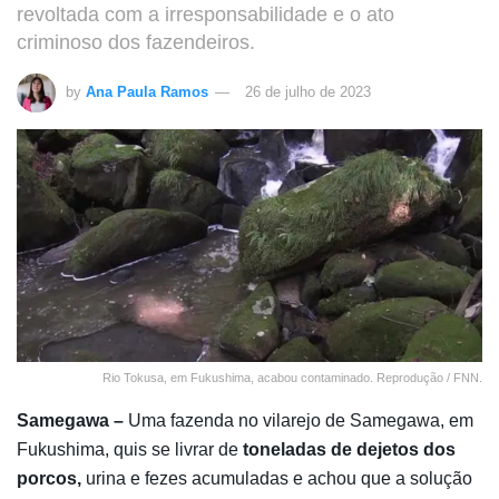
revoltada com a irresponsabilidade e o ato
criminoso dos fazendeiros.
by
Ana Paula Ramos
26 de julho de 2023
Rio Tokusa, em Fukushima, acabou contaminado. Reprodução / FNN.
Samegawa –
Uma fazenda no vilarejo de Samegawa, em
Fukushima, quis se livrar de
toneladas de dejetos dos
porcos,
urina e fezes acumuladas e achou que a solução