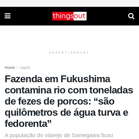
ADVERTISEMENT
Home
Japão
Fazenda em Fukushima
contamina rio com toneladas
de fezes de porcos: “são
quilômetros de água turva e
fedorenta”
A população do vilarejo de Samegawa ficou