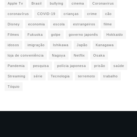
Apple Tv
Brasil
bullying
cinema
Coronavirus
coronavírus
COVID-19
crianças
crime
cão
Disney
economia
escola
estrangeiros
filme
Filmes
Fukuoka
golpe
governo japonês
Hokkaido
idosos
imigração
Ishikawa
Japão
Kanagawa
loja de conveniência
Nagoya
Netflix
Osaka
Pandemia
pesquisa
polícia japonesa
prisão
saúde
Streaming
série
Tecnologia
terremoto
trabalho
Tóquio