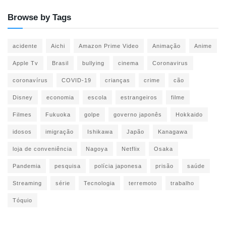
Browse by Tags
acidente
Aichi
Amazon Prime Video
Animação
Anime
Apple Tv
Brasil
bullying
cinema
Coronavirus
coronavírus
COVID-19
crianças
crime
cão
Disney
economia
escola
estrangeiros
filme
Filmes
Fukuoka
golpe
governo japonês
Hokkaido
idosos
imigração
Ishikawa
Japão
Kanagawa
loja de conveniência
Nagoya
Netflix
Osaka
Pandemia
pesquisa
polícia japonesa
prisão
saúde
Streaming
série
Tecnologia
terremoto
trabalho
Tóquio