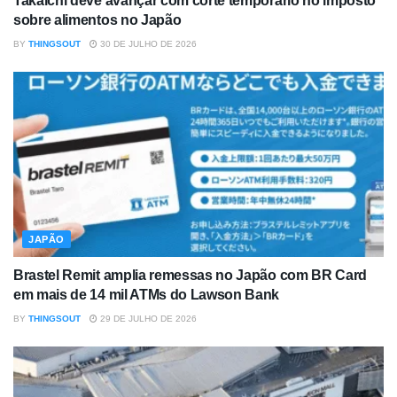
Takaichi deve avançar com corte temporário no imposto
sobre alimentos no Japão
BY
THINGSOUT
30 DE JULHO DE 2026
JAPÃO
Brastel Remit amplia remessas no Japão com BR Card
em mais de 14 mil ATMs do Lawson Bank
BY
THINGSOUT
29 DE JULHO DE 2026