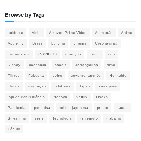
Browse by Tags
acidente
Aichi
Amazon Prime Video
Animação
Anime
Apple Tv
Brasil
bullying
cinema
Coronavirus
coronavírus
COVID-19
crianças
crime
cão
Disney
economia
escola
estrangeiros
filme
Filmes
Fukuoka
golpe
governo japonês
Hokkaido
idosos
imigração
Ishikawa
Japão
Kanagawa
loja de conveniência
Nagoya
Netflix
Osaka
Pandemia
pesquisa
polícia japonesa
prisão
saúde
Streaming
série
Tecnologia
terremoto
trabalho
Tóquio