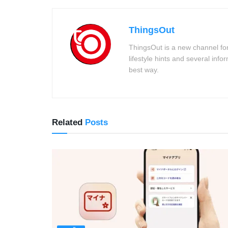
ThingsOut
ThingsOut is a new channel for
lifestyle hints and several info
best way.
Related
Posts