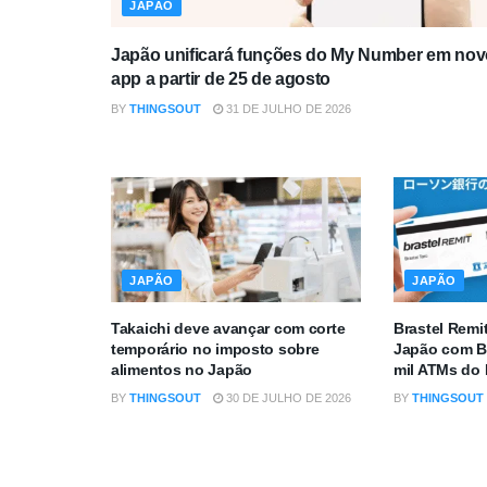
JAPÃO
Japão unificará funções do My Number em nov
app a partir de 25 de agosto
BY
THINGSOUT
31 DE JULHO DE 2026
JAPÃO
JAPÃO
Takaichi deve avançar com corte
Brastel Remi
temporário no imposto sobre
Japão com B
alimentos no Japão
mil ATMs do
BY
THINGSOUT
30 DE JULHO DE 2026
BY
THINGSOUT