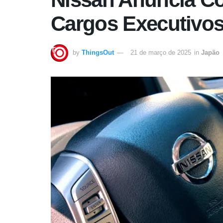
Cargos Executivos
by
ThingsOut
21 de março de 2025
in
Japão