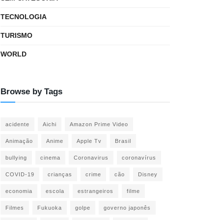
TECNOLOGIA
TURISMO
WORLD
Browse by Tags
acidente
Aichi
Amazon Prime Video
Animação
Anime
Apple Tv
Brasil
bullying
cinema
Coronavirus
coronavírus
COVID-19
crianças
crime
cão
Disney
economia
escola
estrangeiros
filme
Filmes
Fukuoka
golpe
governo japonês