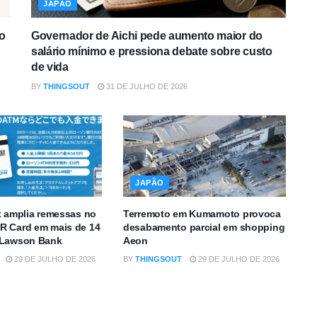
JAPÃO
o
Governador de Aichi pede aumento maior do
salário mínimo e pressiona debate sobre custo
de vida
BY
THINGSOUT
31 DE JULHO DE 2026
JAPÃO
t amplia remessas no
Terremoto em Kumamoto provoca
R Card em mais de 14
desabamento parcial em shopping
 Lawson Bank
Aeon
29 DE JULHO DE 2026
BY
THINGSOUT
29 DE JULHO DE 2026