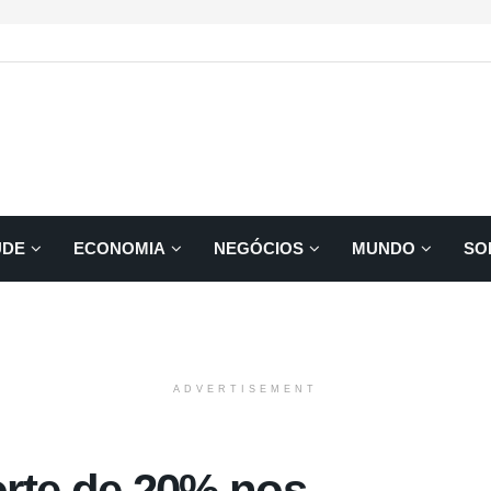
ÚDE
ECONOMIA
NEGÓCIOS
MUNDO
SO
ADVERTISEMENT
rte de 20% nos