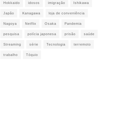
Hokkaido
idosos
imigração
Ishikawa
Japão
Kanagawa
loja de conveniência
Nagoya
Netflix
Osaka
Pandemia
pesquisa
polícia japonesa
prisão
saúde
Streaming
série
Tecnologia
terremoto
trabalho
Tóquio