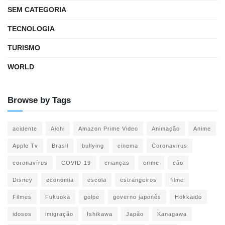
SEM CATEGORIA
TECNOLOGIA
TURISMO
WORLD
Browse by Tags
acidente
Aichi
Amazon Prime Video
Animação
Anime
Apple Tv
Brasil
bullying
cinema
Coronavirus
coronavírus
COVID-19
crianças
crime
cão
Disney
economia
escola
estrangeiros
filme
Filmes
Fukuoka
golpe
governo japonês
Hokkaido
idosos
imigração
Ishikawa
Japão
Kanagawa