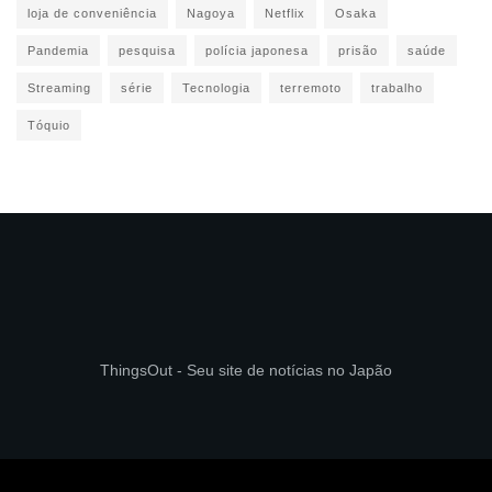
loja de conveniência
Nagoya
Netflix
Osaka
Pandemia
pesquisa
polícia japonesa
prisão
saúde
Streaming
série
Tecnologia
terremoto
trabalho
Tóquio
ThingsOut - Seu site de notícias no Japão