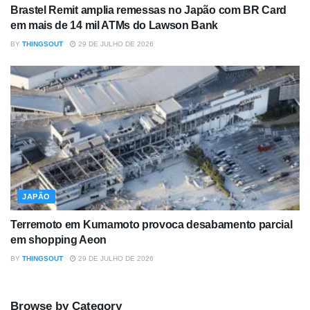
Brastel Remit amplia remessas no Japão com BR Card
em mais de 14 mil ATMs do Lawson Bank
BY
THINGSOUT
29 DE JULHO DE 2026
JAPÃO
Terremoto em Kumamoto provoca desabamento parcial
em shopping Aeon
BY
THINGSOUT
29 DE JULHO DE 2026
Browse by Category