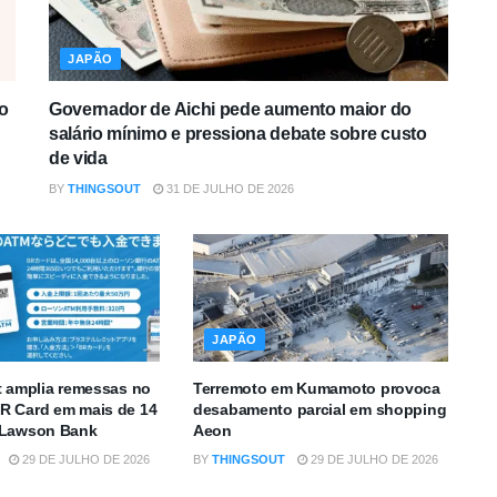
JAPÃO
o
Governador de Aichi pede aumento maior do
salário mínimo e pressiona debate sobre custo
de vida
BY
THINGSOUT
31 DE JULHO DE 2026
JAPÃO
t amplia remessas no
Terremoto em Kumamoto provoca
R Card em mais de 14
desabamento parcial em shopping
 Lawson Bank
Aeon
29 DE JULHO DE 2026
BY
THINGSOUT
29 DE JULHO DE 2026