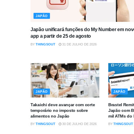
JAPÃO
Japão unificará funções do My Number em nov
app a partir de 25 de agosto
BY
THINGSOUT
31 DE JULHO DE 2026
JAPÃO
JAPÃO
Takaichi deve avançar com corte
Brastel Remi
temporário no imposto sobre
Japão com B
alimentos no Japão
mil ATMs do
BY
THINGSOUT
30 DE JULHO DE 2026
BY
THINGSOUT