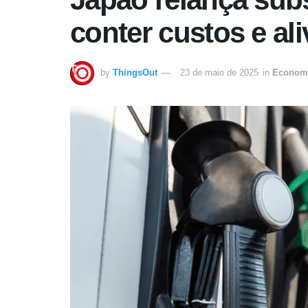
conter custos e al
by
ThingsOut
23 de maio de 2025
in
Econom