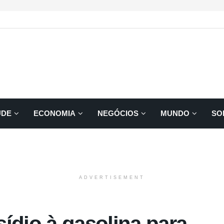
ÚDE
ECONOMIA
NEGÓCIOS
MUNDO
SO
ADVERTISEMENT
ídio à gasolina para