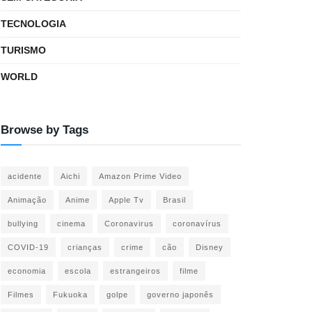
TECNOLOGIA
TURISMO
WORLD
Browse by Tags
acidente
Aichi
Amazon Prime Video
Animação
Anime
Apple Tv
Brasil
bullying
cinema
Coronavirus
coronavírus
COVID-19
crianças
crime
cão
Disney
economia
escola
estrangeiros
filme
Filmes
Fukuoka
golpe
governo japonês