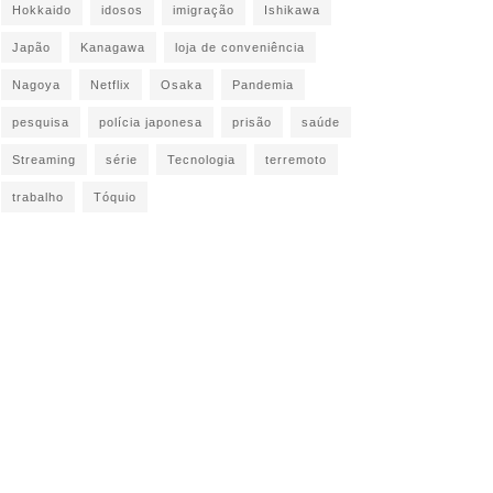
Hokkaido
idosos
imigração
Ishikawa
Japão
Kanagawa
loja de conveniência
Nagoya
Netflix
Osaka
Pandemia
pesquisa
polícia japonesa
prisão
saúde
Streaming
série
Tecnologia
terremoto
trabalho
Tóquio