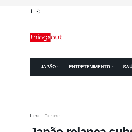
JAPÃO
ENTRETENIMENTO
SA
Home
Economia
Japão relança subs