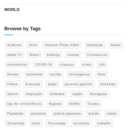
WORLD
Browse by Tags
acidente
Aichi
Amazon Prime Video
Animação
Anime
Apple Tv
Brasil
bullying
cinema
Coronavirus
coronavírus
COVID-19
crianças
crime
cão
Disney
economia
escola
estrangeiros
filme
Filmes
Fukuoka
golpe
governo japonês
Hokkaido
idosos
imigração
Ishikawa
Japão
Kanagawa
loja de conveniência
Nagoya
Netflix
Osaka
Pandemia
pesquisa
polícia japonesa
prisão
saúde
Streaming
série
Tecnologia
terremoto
trabalho