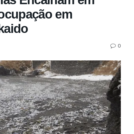
eocupação em
kaido
0