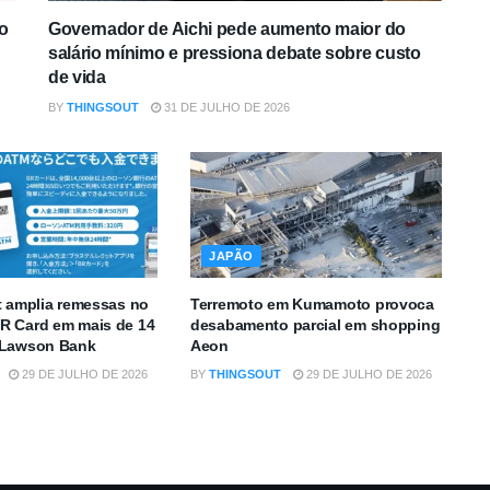
o
Governador de Aichi pede aumento maior do
salário mínimo e pressiona debate sobre custo
de vida
BY
THINGSOUT
31 DE JULHO DE 2026
JAPÃO
t amplia remessas no
Terremoto em Kumamoto provoca
R Card em mais de 14
desabamento parcial em shopping
 Lawson Bank
Aeon
29 DE JULHO DE 2026
BY
THINGSOUT
29 DE JULHO DE 2026