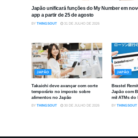
Japão unificará funções do My Number em nov
app a partir de 25 de agosto
BY
THINGSOUT
31 DE JULHO DE 2026
JAPÃO
JAPÃO
Takaichi deve avançar com corte
Brastel Remi
temporário no imposto sobre
Japão com B
alimentos no Japão
mil ATMs do
BY
THINGSOUT
30 DE JULHO DE 2026
BY
THINGSOUT