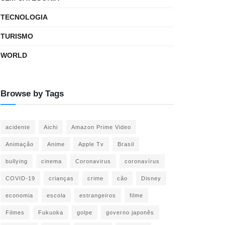
TECNOLOGIA
TURISMO
WORLD
Browse by Tags
acidente
Aichi
Amazon Prime Video
Animação
Anime
Apple Tv
Brasil
bullying
cinema
Coronavirus
coronavírus
COVID-19
crianças
crime
cão
Disney
economia
escola
estrangeiros
filme
Filmes
Fukuoka
golpe
governo japonês