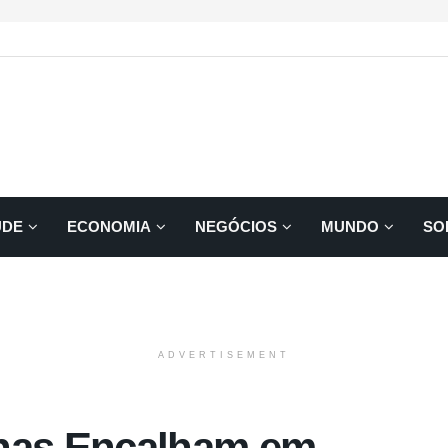
ÚDE
ECONOMIA
NEGÓCIOS
MUNDO
SO
ADVERTISEMENT
nhas Encalham em