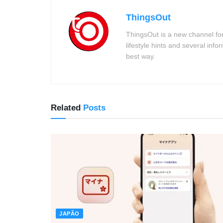
ThingsOut
ThingsOut is a new channel for
lifestyle hints and several info
best way.
Related
Posts
JAPÃO