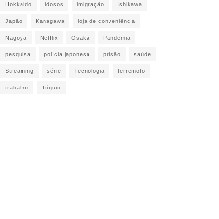
Hokkaido
idosos
imigração
Ishikawa
Japão
Kanagawa
loja de conveniência
Nagoya
Netflix
Osaka
Pandemia
pesquisa
polícia japonesa
prisão
saúde
Streaming
série
Tecnologia
terremoto
trabalho
Tóquio