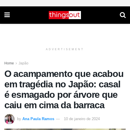
ADVERTISEMENT
Home
Japão
O acampamento que acabou
em tragédia no Japão: casal
é esmagado por árvore que
caiu em cima da barraca
by
Ana Paula Ramos
10 de janeiro de 2024