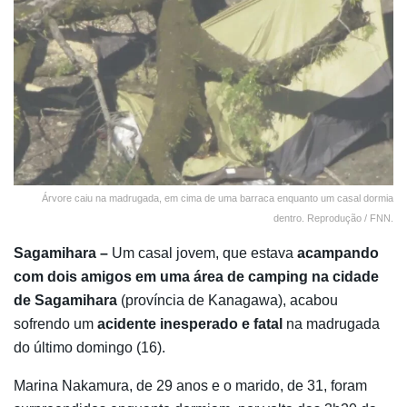
Árvore caiu na madrugada, em cima de uma barraca enquanto um casal dormia
dentro. Reprodução / FNN.
Sagamihara –
Um casal jovem, que estava
acampando
com dois amigos em uma área de camping na cidade
de Sagamihara
(província de Kanagawa), acabou
sofrendo um
acidente inesperado e fatal
na madrugada
do último domingo (16).
Marina Nakamura, de 29 anos e o marido, de 31, foram