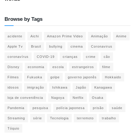
Browse by Tags
acidente
Aichi
Amazon Prime Video
Animação
Anime
Apple Tv
Brasil
bullying
cinema
Coronavirus
coronavírus
COVID-19
crianças
crime
cão
Disney
economia
escola
estrangeiros
filme
Filmes
Fukuoka
golpe
governo japonês
Hokkaido
idosos
imigração
Ishikawa
Japão
Kanagawa
loja de conveniência
Nagoya
Netflix
Osaka
Pandemia
pesquisa
polícia japonesa
prisão
saúde
Streaming
série
Tecnologia
terremoto
trabalho
Tóquio