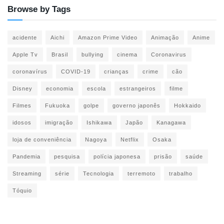
Browse by Tags
acidente
Aichi
Amazon Prime Video
Animação
Anime
Apple Tv
Brasil
bullying
cinema
Coronavirus
coronavírus
COVID-19
crianças
crime
cão
Disney
economia
escola
estrangeiros
filme
Filmes
Fukuoka
golpe
governo japonês
Hokkaido
idosos
imigração
Ishikawa
Japão
Kanagawa
loja de conveniência
Nagoya
Netflix
Osaka
Pandemia
pesquisa
polícia japonesa
prisão
saúde
Streaming
série
Tecnologia
terremoto
trabalho
Tóquio