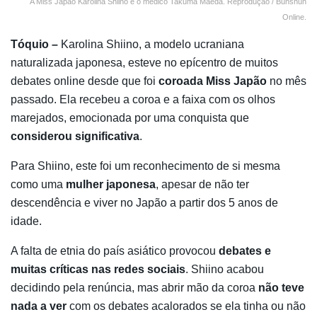
A Miss Japão Karolina Shiino e o médico Takuma Maeda. Reprodução / Bunshun
Online.
Tóquio –
Karolina Shiino, a modelo ucraniana
naturalizada japonesa, esteve no epícentro de muitos
debates online desde que foi
coroada Miss Japão
no mês
passado. Ela recebeu a coroa e a faixa com os olhos
marejados, emocionada por uma conquista que
considerou significativa
.
Para Shiino, este foi um reconhecimento de si mesma
como uma
mulher japonesa
, apesar de não ter
descendência e viver no Japão a partir dos 5 anos de
idade.
A falta de etnia do país asiático provocou
debates e
muitas críticas nas redes sociais
. Shiino acabou
decidindo pela renúncia, mas abrir mão da coroa
não teve
nada a ver
com os debates acalorados se ela tinha ou não