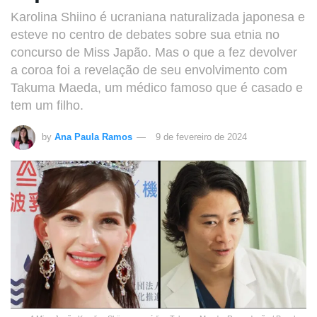
Karolina Shiino é ucraniana naturalizada japonesa e
esteve no centro de debates sobre sua etnia no
concurso de Miss Japão. Mas o que a fez devolver
a coroa foi a revelação de seu envolvimento com
Takuma Maeda, um médico famoso que é casado e
tem um filho.
by
Ana Paula Ramos
9 de fevereiro de 2024