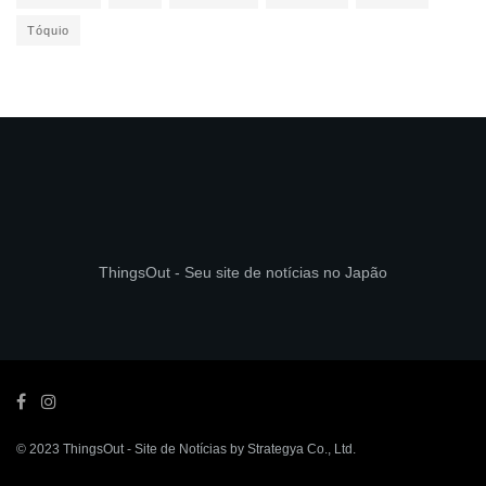
Tóquio
ThingsOut - Seu site de notícias no Japão
© 2023
ThingsOut
- Site de Notícias by
Strategya Co., Ltd
.