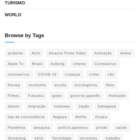
TURISMO
WORLD
Browse by Tags
acidente
Aichi
Amazon Prime Video
Animação
Anime
Apple Tv
Brasil
bullying
cinema
Coronavirus
coronavírus
COVID-19
crianças
crime
cão
Disney
economia
escola
estrangeiros
filme
Filmes
Fukuoka
golpe
governo japonês
Hokkaido
idosos
imigração
Ishikawa
Japão
Kanagawa
loja de conveniência
Nagoya
Netflix
Osaka
Pandemia
pesquisa
polícia japonesa
prisão
saúde
Streaming
série
Tecnologia
terremoto
trabalho