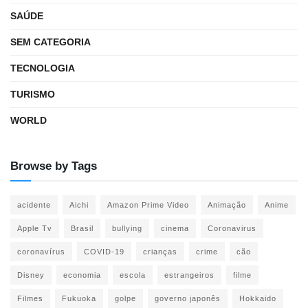
SAÚDE
SEM CATEGORIA
TECNOLOGIA
TURISMO
WORLD
Browse by Tags
acidente
Aichi
Amazon Prime Video
Animação
Anime
Apple Tv
Brasil
bullying
cinema
Coronavirus
coronavírus
COVID-19
crianças
crime
cão
Disney
economia
escola
estrangeiros
filme
Filmes
Fukuoka
golpe
governo japonês
Hokkaido