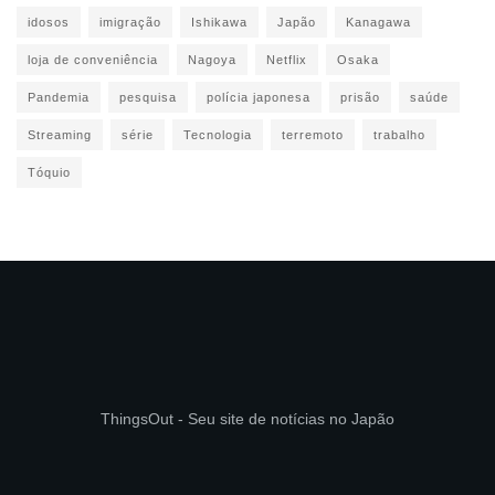
idosos
imigração
Ishikawa
Japão
Kanagawa
loja de conveniência
Nagoya
Netflix
Osaka
Pandemia
pesquisa
polícia japonesa
prisão
saúde
Streaming
série
Tecnologia
terremoto
trabalho
Tóquio
ThingsOut - Seu site de notícias no Japão