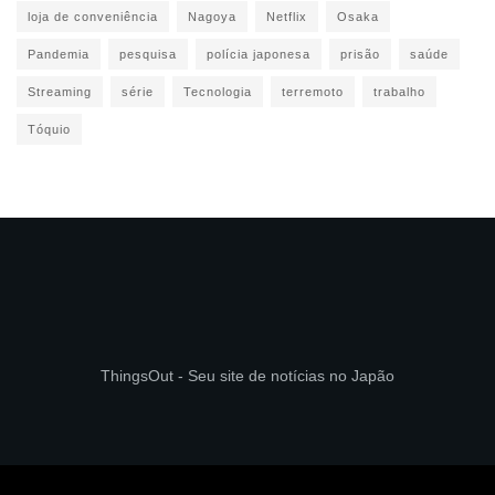
loja de conveniência
Nagoya
Netflix
Osaka
Pandemia
pesquisa
polícia japonesa
prisão
saúde
Streaming
série
Tecnologia
terremoto
trabalho
Tóquio
ThingsOut - Seu site de notícias no Japão