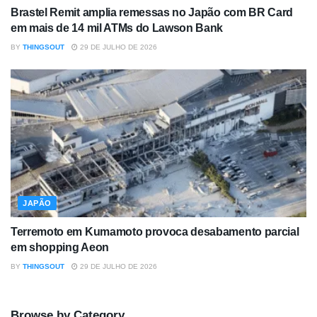
Brastel Remit amplia remessas no Japão com BR Card
em mais de 14 mil ATMs do Lawson Bank
BY
THINGSOUT
29 DE JULHO DE 2026
JAPÃO
Terremoto em Kumamoto provoca desabamento parcial
em shopping Aeon
BY
THINGSOUT
29 DE JULHO DE 2026
Browse by Category