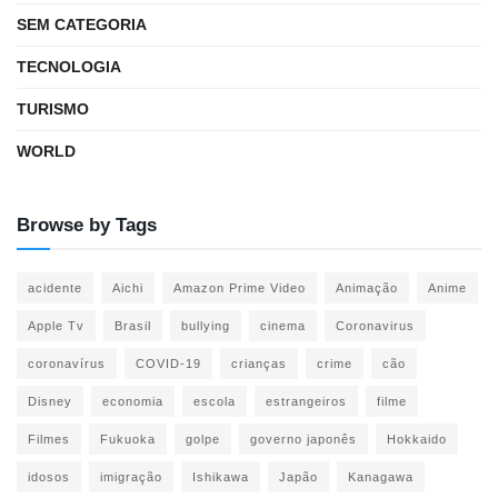
SEM CATEGORIA
TECNOLOGIA
TURISMO
WORLD
Browse by Tags
acidente
Aichi
Amazon Prime Video
Animação
Anime
Apple Tv
Brasil
bullying
cinema
Coronavirus
coronavírus
COVID-19
crianças
crime
cão
Disney
economia
escola
estrangeiros
filme
Filmes
Fukuoka
golpe
governo japonês
Hokkaido
idosos
imigração
Ishikawa
Japão
Kanagawa