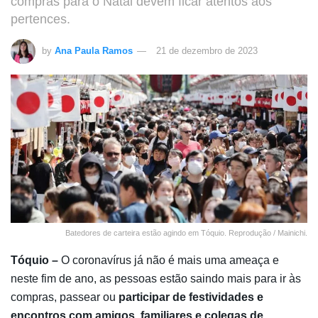
compras para o Natal devem ficar atentos aos
pertences.
by
Ana Paula Ramos
21 de dezembro de 2023
Batedores de carteira estão agindo em Tóquio. Reprodução / Mainichi.
Tóquio –
O coronavírus já não é mais uma ameaça e
neste fim de ano, as pessoas estão saindo mais para ir às
compras, passear ou
participar de festividades e
encontros com amigos, familiares e colegas de