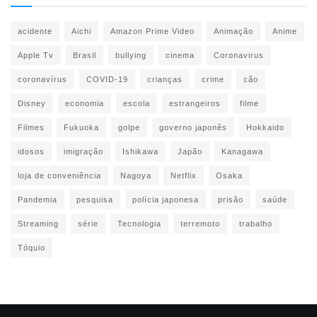
acidente
Aichi
Amazon Prime Video
Animação
Anime
Apple Tv
Brasil
bullying
cinema
Coronavirus
coronavírus
COVID-19
crianças
crime
cão
Disney
economia
escola
estrangeiros
filme
Filmes
Fukuoka
golpe
governo japonês
Hokkaido
idosos
imigração
Ishikawa
Japão
Kanagawa
loja de conveniência
Nagoya
Netflix
Osaka
Pandemia
pesquisa
polícia japonesa
prisão
saúde
Streaming
série
Tecnologia
terremoto
trabalho
Tóquio