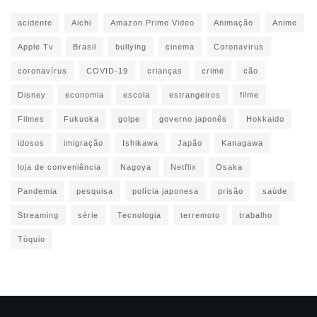
acidente
Aichi
Amazon Prime Video
Animação
Anime
Apple Tv
Brasil
bullying
cinema
Coronavirus
coronavírus
COVID-19
crianças
crime
cão
Disney
economia
escola
estrangeiros
filme
Filmes
Fukuoka
golpe
governo japonês
Hokkaido
idosos
imigração
Ishikawa
Japão
Kanagawa
loja de conveniência
Nagoya
Netflix
Osaka
Pandemia
pesquisa
polícia japonesa
prisão
saúde
Streaming
série
Tecnologia
terremoto
trabalho
Tóquio