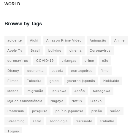
WORLD
Browse by Tags
acidente
Aichi
Amazon Prime Video
Animação
Anime
Apple Tv
Brasil
bullying
cinema
Coronavirus
coronavírus
COVID-19
crianças
crime
cão
Disney
economia
escola
estrangeiros
filme
Filmes
Fukuoka
golpe
governo japonês
Hokkaido
idosos
imigração
Ishikawa
Japão
Kanagawa
loja de conveniência
Nagoya
Netflix
Osaka
Pandemia
pesquisa
polícia japonesa
prisão
saúde
Streaming
série
Tecnologia
terremoto
trabalho
Tóquio