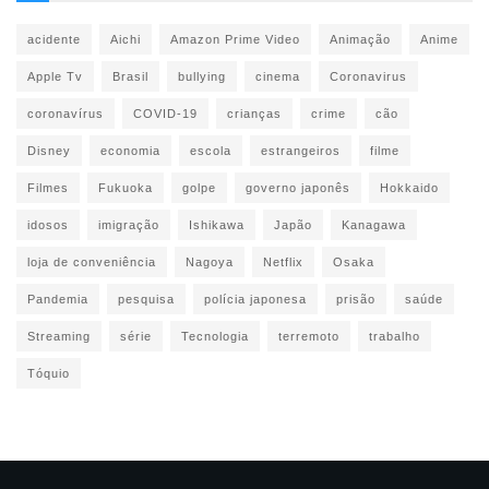
acidente
Aichi
Amazon Prime Video
Animação
Anime
Apple Tv
Brasil
bullying
cinema
Coronavirus
coronavírus
COVID-19
crianças
crime
cão
Disney
economia
escola
estrangeiros
filme
Filmes
Fukuoka
golpe
governo japonês
Hokkaido
idosos
imigração
Ishikawa
Japão
Kanagawa
loja de conveniência
Nagoya
Netflix
Osaka
Pandemia
pesquisa
polícia japonesa
prisão
saúde
Streaming
série
Tecnologia
terremoto
trabalho
Tóquio