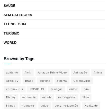
SAÚDE
SEM CATEGORIA
TECNOLOGIA
TURISMO
WORLD
Browse by Tags
acidente
Aichi
Amazon Prime Video
Animação
Anime
Apple Tv
Brasil
bullying
cinema
Coronavirus
coronavírus
COVID-19
crianças
crime
cão
Disney
economia
escola
estrangeiros
filme
Filmes
Fukuoka
golpe
governo japonês
Hokkaido