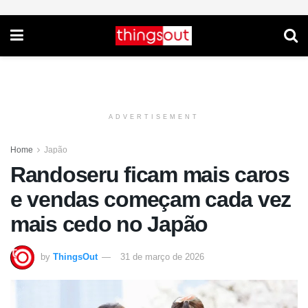
ADVERTISEMENT
Home
Japão
Randoseru ficam mais caros
e vendas começam cada vez
mais cedo no Japão
by
ThingsOut
31 de março de 2026