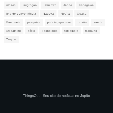
idosos
imigração
Ishikawa
Japão
Kanagawa
loja de conveniência
Nagoya
Netflix
Osaka
Pandemia
pesquisa
polícia japonesa
prisão
saúde
Streaming
série
Tecnologia
terremoto
trabalho
Tóquio
ThingsOut - Seu site de notícias no Japão