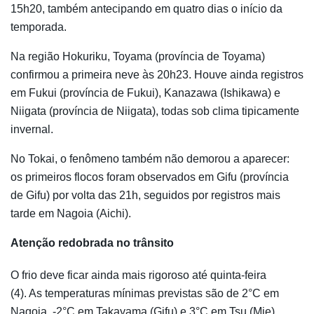
15h20, também antecipando em quatro dias o início da
temporada.
Na região Hokuriku, Toyama (província de Toyama)
confirmou a primeira neve às 20h23. Houve ainda registros
em Fukui (província de Fukui), Kanazawa (Ishikawa) e
Niigata (província de Niigata), todas sob clima tipicamente
invernal.
No Tokai, o fenômeno também não demorou a aparecer:
os primeiros flocos foram observados em Gifu (província
de Gifu) por volta das 21h, seguidos por registros mais
tarde em Nagoia (Aichi).
Atenção redobrada no trânsito
O frio deve ficar ainda mais rigoroso até quinta-feira
(4). As temperaturas mínimas previstas são de 2°C em
Nagoia, -2°C em Takayama (Gifu) e 3°C em Tsu (Mie).