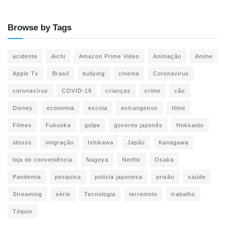
Browse by Tags
acidente
Aichi
Amazon Prime Video
Animação
Anime
Apple Tv
Brasil
bullying
cinema
Coronavirus
coronavírus
COVID-19
crianças
crime
cão
Disney
economia
escola
estrangeiros
filme
Filmes
Fukuoka
golpe
governo japonês
Hokkaido
idosos
imigração
Ishikawa
Japão
Kanagawa
loja de conveniência
Nagoya
Netflix
Osaka
Pandemia
pesquisa
polícia japonesa
prisão
saúde
Streaming
série
Tecnologia
terremoto
trabalho
Tóquio