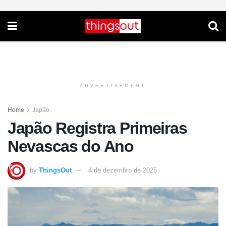
ADVERTISEMENT
Home
Japão
Japão Registra Primeiras
Nevascas do Ano
by
ThingsOut
4 de dezembro de 2025