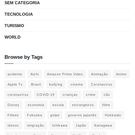
SEM CATEGORIA
TECNOLOGIA
TURISMO
WORLD
Browse by Tags
acidente
Aichi
Amazon Prime Video
Animação
Anime
Apple Tv
Brasil
bullying
cinema
Coronavirus
coronavírus
COVID-19
crianças
crime
cão
Disney
economia
escola
estrangeiros
filme
Filmes
Fukuoka
golpe
governo japonês
Hokkaido
idosos
imigração
Ishikawa
Japão
Kanagawa