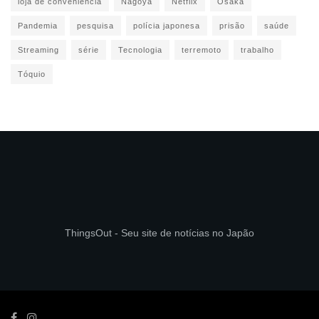
loja de conveniência
Nagoya
Netflix
Osaka
Pandemia
pesquisa
polícia japonesa
prisão
saúde
Streaming
série
Tecnologia
terremoto
trabalho
Tóquio
ThingsOut - Seu site de notícias no Japão