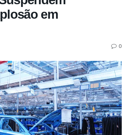
plosão em
0