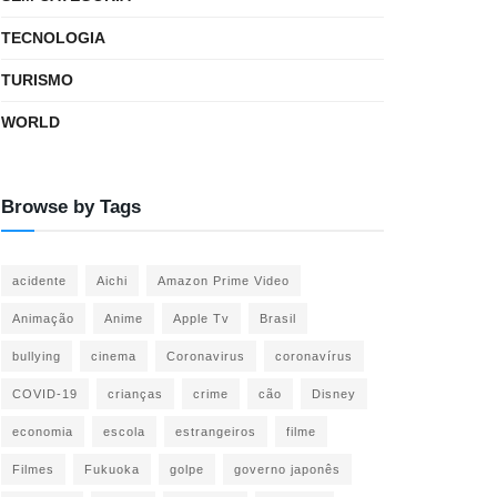
TECNOLOGIA
TURISMO
WORLD
Browse by Tags
acidente
Aichi
Amazon Prime Video
Animação
Anime
Apple Tv
Brasil
bullying
cinema
Coronavirus
coronavírus
COVID-19
crianças
crime
cão
Disney
economia
escola
estrangeiros
filme
Filmes
Fukuoka
golpe
governo japonês