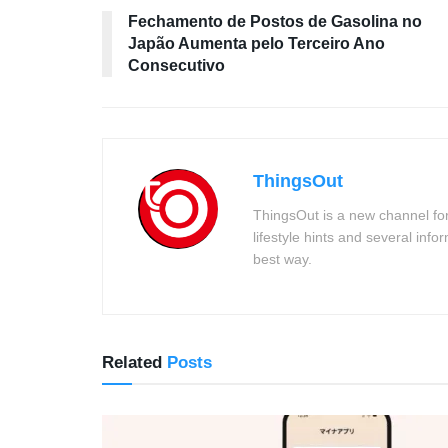
Fechamento de Postos de Gasolina no
Japão Aumenta pelo Terceiro Ano
Consecutivo
ThingsOut
ThingsOut is a new channel for
lifestyle hints and several info
best way.
Related
Posts