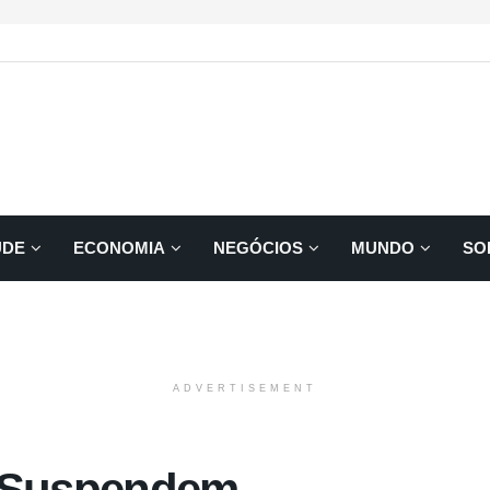
ÚDE
ECONOMIA
NEGÓCIOS
MUNDO
SO
ADVERTISEMENT
u Suspendem