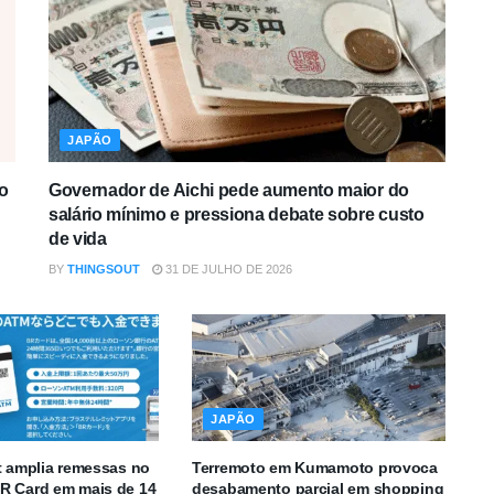
JAPÃO
o
Governador de Aichi pede aumento maior do
salário mínimo e pressiona debate sobre custo
de vida
BY
THINGSOUT
31 DE JULHO DE 2026
JAPÃO
t amplia remessas no
Terremoto em Kumamoto provoca
R Card em mais de 14
desabamento parcial em shopping