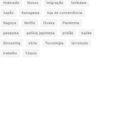
Hokkaido
idosos
imigração
Ishikawa
Japão
Kanagawa
loja de conveniência
Nagoya
Netflix
Osaka
Pandemia
pesquisa
polícia japonesa
prisão
saúde
Streaming
série
Tecnologia
terremoto
trabalho
Tóquio