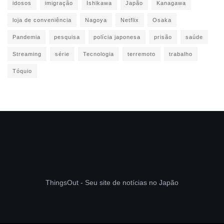
idosos
imigração
Ishikawa
Japão
Kanagawa
loja de conveniência
Nagoya
Netflix
Osaka
Pandemia
pesquisa
polícia japonesa
prisão
saúde
Streaming
série
Tecnologia
terremoto
trabalho
Tóquio
ThingsOut - Seu site de notícias no Japão