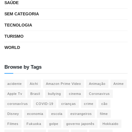
SAÚDE
SEM CATEGORIA
TECNOLOGIA
TURISMO
WORLD
Browse by Tags
acidente
Aichi
Amazon Prime Video
Animação
Anime
Apple Tv
Brasil
bullying
cinema
Coronavirus
coronavírus
COVID-19
crianças
crime
cão
Disney
economia
escola
estrangeiros
filme
Filmes
Fukuoka
golpe
governo japonês
Hokkaido