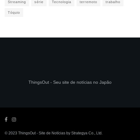
Streaming
série
Tecnologia
terremoto
trabalho
Tóquio
ThingsOut - Seu site de notícias no Japão
© 2023
ThingsOut
- Site de Notícias by
Strategya Co., Ltd
.