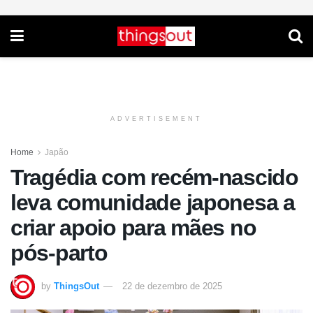
ADVERTISEMENT
Home
Japão
Tragédia com recém-nascido
leva comunidade japonesa a
criar apoio para mães no
pós-parto
by
ThingsOut
22 de dezembro de 2025