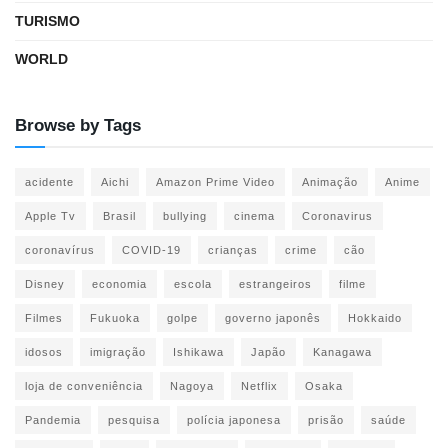
TURISMO
WORLD
Browse by Tags
acidente
Aichi
Amazon Prime Video
Animação
Anime
Apple Tv
Brasil
bullying
cinema
Coronavirus
coronavírus
COVID-19
crianças
crime
cão
Disney
economia
escola
estrangeiros
filme
Filmes
Fukuoka
golpe
governo japonês
Hokkaido
idosos
imigração
Ishikawa
Japão
Kanagawa
loja de conveniência
Nagoya
Netflix
Osaka
Pandemia
pesquisa
polícia japonesa
prisão
saúde