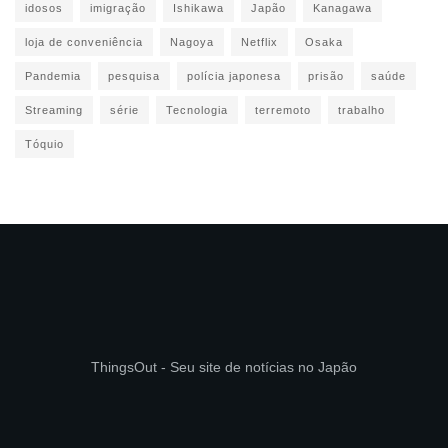
idosos
imigração
Ishikawa
Japão
Kanagawa
loja de conveniência
Nagoya
Netflix
Osaka
Pandemia
pesquisa
polícia japonesa
prisão
saúde
Streaming
série
Tecnologia
terremoto
trabalho
Tóquio
ThingsOut - Seu site de notícias no Japão