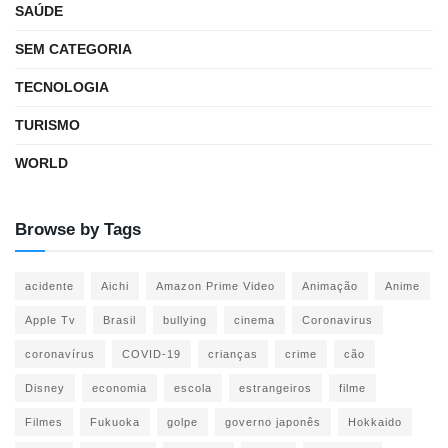
SAÚDE
SEM CATEGORIA
TECNOLOGIA
TURISMO
WORLD
Browse by Tags
acidente
Aichi
Amazon Prime Video
Animação
Anime
Apple Tv
Brasil
bullying
cinema
Coronavirus
coronavírus
COVID-19
crianças
crime
cão
Disney
economia
escola
estrangeiros
filme
Filmes
Fukuoka
golpe
governo japonês
Hokkaido