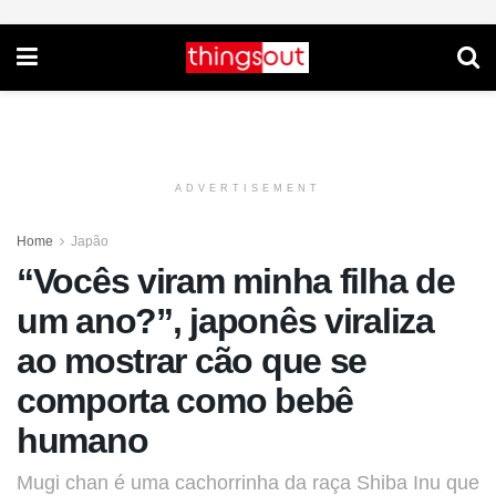
ADVERTISEMENT
Home
Japão
“Vocês viram minha filha de
um ano?”, japonês viraliza
ao mostrar cão que se
comporta como bebê
humano
Mugi chan é uma cachorrinha da raça Shiba Inu que