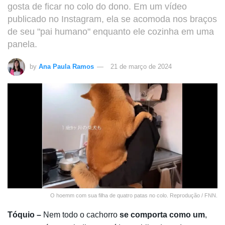
gosta de ficar no colo do dono. Em um vídeo
publicado no Instagram, ela se acomoda nos braços
de seu "pai humano" enquanto ele cozinha em uma
panela.
by
Ana Paula Ramos
21 de março de 2024
O hoemm com sua filha de quatro patas no colo. Reprodução / FNN.
Tóquio –
Nem todo o cachorro
se comporta como um
,