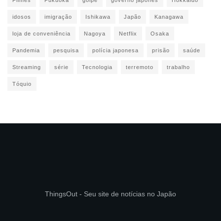
idosos
imigração
Ishikawa
Japão
Kanagawa
loja de conveniência
Nagoya
Netflix
Osaka
Pandemia
pesquisa
polícia japonesa
prisão
saúde
Streaming
série
Tecnologia
terremoto
trabalho
Tóquio
ThingsOut - Seu site de notícias no Japão