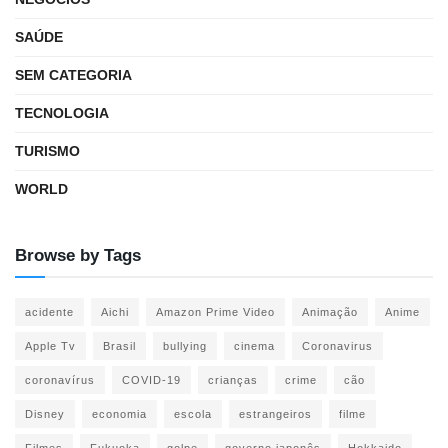
SAÚDE
SEM CATEGORIA
TECNOLOGIA
TURISMO
WORLD
Browse by Tags
acidente
Aichi
Amazon Prime Video
Animação
Anime
Apple Tv
Brasil
bullying
cinema
Coronavirus
coronavírus
COVID-19
crianças
crime
cão
Disney
economia
escola
estrangeiros
filme
Filmes
Fukuoka
golpe
governo japonês
Hokkaido