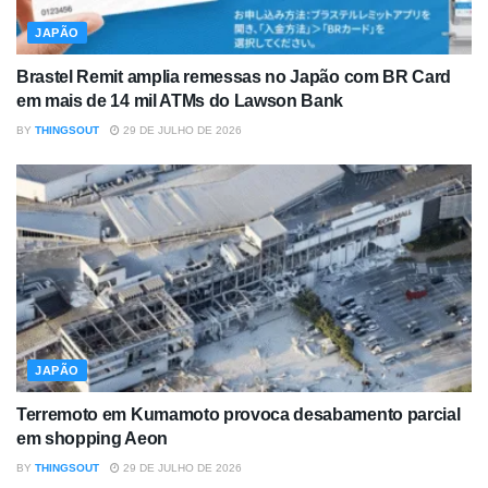
JAPÃO
Brastel Remit amplia remessas no Japão com BR Card
em mais de 14 mil ATMs do Lawson Bank
BY
THINGSOUT
29 DE JULHO DE 2026
JAPÃO
Terremoto em Kumamoto provoca desabamento parcial
em shopping Aeon
BY
THINGSOUT
29 DE JULHO DE 2026