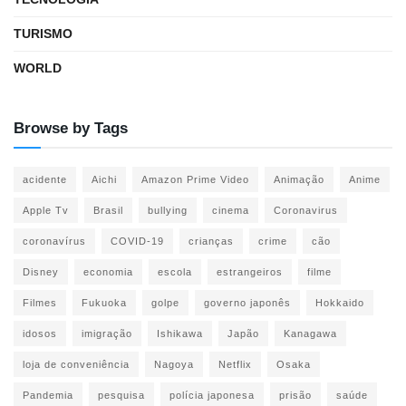
TURISMO
WORLD
Browse by Tags
acidente
Aichi
Amazon Prime Video
Animação
Anime
Apple Tv
Brasil
bullying
cinema
Coronavirus
coronavírus
COVID-19
crianças
crime
cão
Disney
economia
escola
estrangeiros
filme
Filmes
Fukuoka
golpe
governo japonês
Hokkaido
idosos
imigração
Ishikawa
Japão
Kanagawa
loja de conveniência
Nagoya
Netflix
Osaka
Pandemia
pesquisa
polícia japonesa
prisão
saúde