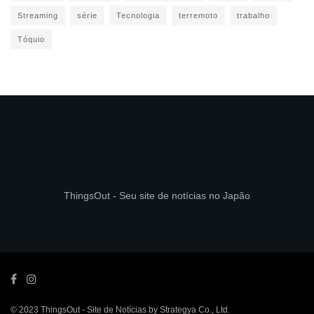
Streaming
série
Tecnologia
terremoto
trabalho
Tóquio
ThingsOut - Seu site de notícias no Japão
© 2023
ThingsOut
- Site de Notícias by
Strategya Co., Ltd
.