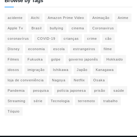
Browse by Tags
acidente
Aichi
Amazon Prime Video
Animação
Anime
Apple Tv
Brasil
bullying
cinema
Coronavirus
coronavírus
COVID-19
crianças
crime
cão
Disney
economia
escola
estrangeiros
filme
Filmes
Fukuoka
golpe
governo japonês
Hokkaido
idosos
imigração
Ishikawa
Japão
Kanagawa
loja de conveniência
Nagoya
Netflix
Osaka
Pandemia
pesquisa
polícia japonesa
prisão
saúde
Streaming
série
Tecnologia
terremoto
trabalho
Tóquio