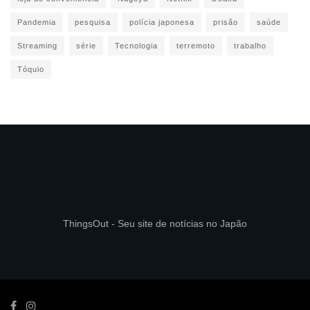
Pandemia
pesquisa
polícia japonesa
prisão
saúde
Streaming
série
Tecnologia
terremoto
trabalho
Tóquio
ThingsOut - Seu site de notícias no Japão