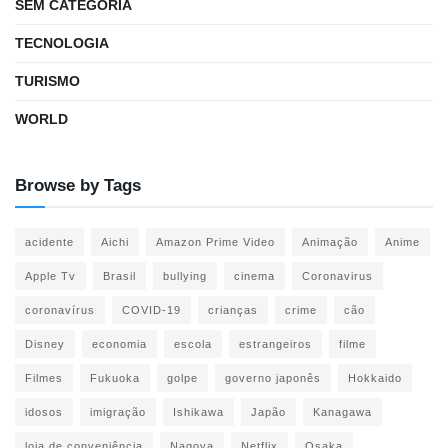
SEM CATEGORIA
TECNOLOGIA
TURISMO
WORLD
Browse by Tags
acidente
Aichi
Amazon Prime Video
Animação
Anime
Apple Tv
Brasil
bullying
cinema
Coronavirus
coronavírus
COVID-19
crianças
crime
cão
Disney
economia
escola
estrangeiros
filme
Filmes
Fukuoka
golpe
governo japonês
Hokkaido
idosos
imigração
Ishikawa
Japão
Kanagawa
loja de conveniência
Nagoya
Netflix
Osaka