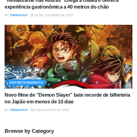
“Restaurante nas Alturas” chega a Osaka e oferece
experiência gastronômica a 40 metros do chão
BY
THINGSOUT
14 DE OUTUBRO DE 2025
ENTRETENIMENTO
Novo filme de “Demon Slayer” bate recorde de bilheteria
no Japão em menos de 10 dias
BY
THINGSOUT
8 DE AGOSTO DE 2025
Browse by Category