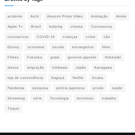
acidente
Aichi
Amazon Prime Video
Animação
Anime
Apple Tv
Brasil
bullying
cinema
Coronavirus
coronavírus
COVID-19
crianças
crime
cão
Disney
economia
escola
estrangeiros
filme
Filmes
Fukuoka
golpe
governo japonês
Hokkaido
idosos
imigração
Ishikawa
Japão
Kanagawa
loja de conveniência
Nagoya
Netflix
Osaka
Pandemia
pesquisa
polícia japonesa
prisão
saúde
Streaming
série
Tecnologia
terremoto
trabalho
Tóquio