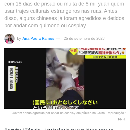
com 15 dias de prisão ou multa de 5 mil yuan quem
usar trajes culturais estrangeiros nas ruas. Antes
disso, alguns chineses já foram agredidos e detidos
por andar com quimono ou cosplay.
by
Ana Paula Ramos
25 de setembro de 2023
Jovem sendo agredida por andar de cosplay em público na China. Reprodução /
FNN.