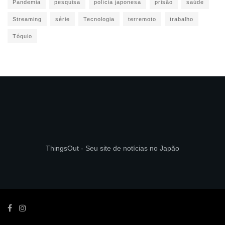
Pandemia
pesquisa
polícia japonesa
prisão
saúde
Streaming
série
Tecnologia
terremoto
trabalho
Tóquio
ThingsOut - Seu site de notícias no Japão