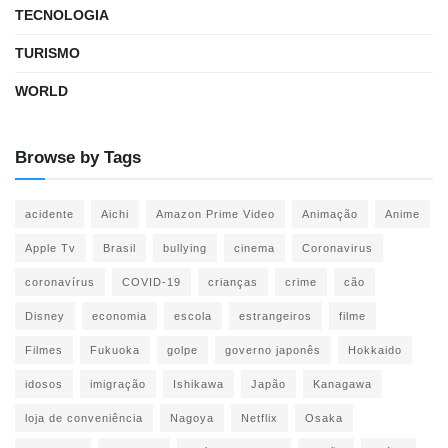
TECNOLOGIA
TURISMO
WORLD
Browse by Tags
acidente
Aichi
Amazon Prime Video
Animação
Anime
Apple Tv
Brasil
bullying
cinema
Coronavirus
coronavírus
COVID-19
crianças
crime
cão
Disney
economia
escola
estrangeiros
filme
Filmes
Fukuoka
golpe
governo japonês
Hokkaido
idosos
imigração
Ishikawa
Japão
Kanagawa
loja de conveniência
Nagoya
Netflix
Osaka