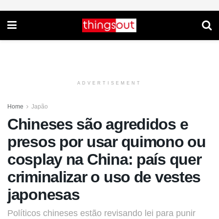
ADVERTISEMENT
Home
Japão
Chineses são agredidos e
presos por usar quimono ou
cosplay na China: país quer
criminalizar o uso de vestes
japonesas
Políticos chineses estão revisando lei para punir