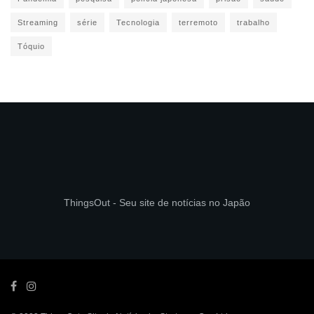
Streaming
série
Tecnologia
terremoto
trabalho
Tóquio
ThingsOut - Seu site de notícias no Japão