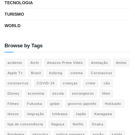
TECNOLOGIA
TURISMO
WORLD
Browse by Tags
acidente
Aichi
Amazon Prime Video
Animação
Anime
Apple Tv
Brasil
bullying
cinema
Coronavirus
coronavírus
COVID-19
crianças
crime
cão
Disney
economia
escola
estrangeiros
filme
Filmes
Fukuoka
golpe
governo japonês
Hokkaido
idosos
imigração
Ishikawa
Japão
Kanagawa
loja de conveniência
Nagoya
Netflix
Osaka
Pandemia
pesquisa
polícia japonesa
prisão
saúde