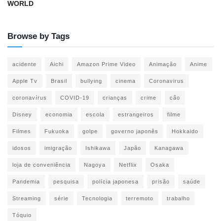
WORLD
Browse by Tags
acidente
Aichi
Amazon Prime Video
Animação
Anime
Apple Tv
Brasil
bullying
cinema
Coronavirus
coronavírus
COVID-19
crianças
crime
cão
Disney
economia
escola
estrangeiros
filme
Filmes
Fukuoka
golpe
governo japonês
Hokkaido
idosos
imigração
Ishikawa
Japão
Kanagawa
loja de conveniência
Nagoya
Netflix
Osaka
Pandemia
pesquisa
polícia japonesa
prisão
saúde
Streaming
série
Tecnologia
terremoto
trabalho
Tóquio