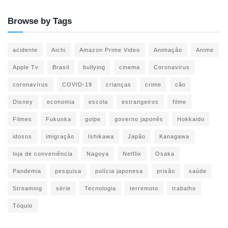
Browse by Tags
acidente
Aichi
Amazon Prime Video
Animação
Anime
Apple Tv
Brasil
bullying
cinema
Coronavirus
coronavírus
COVID-19
crianças
crime
cão
Disney
economia
escola
estrangeiros
filme
Filmes
Fukuoka
golpe
governo japonês
Hokkaido
idosos
imigração
Ishikawa
Japão
Kanagawa
loja de conveniência
Nagoya
Netflix
Osaka
Pandemia
pesquisa
polícia japonesa
prisão
saúde
Streaming
série
Tecnologia
terremoto
trabalho
Tóquio